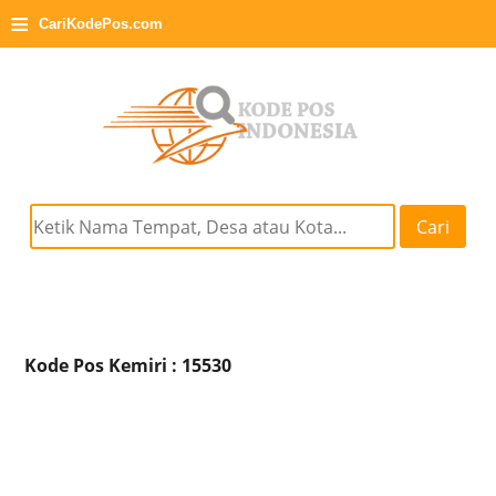
≡
CariKodePos.com
Cari
Kode Pos Kemiri : 15530