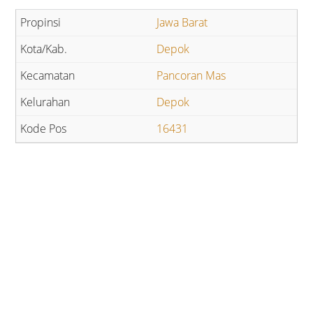
Jawa Barat
Depok
Pancoran Mas
Depok
16431