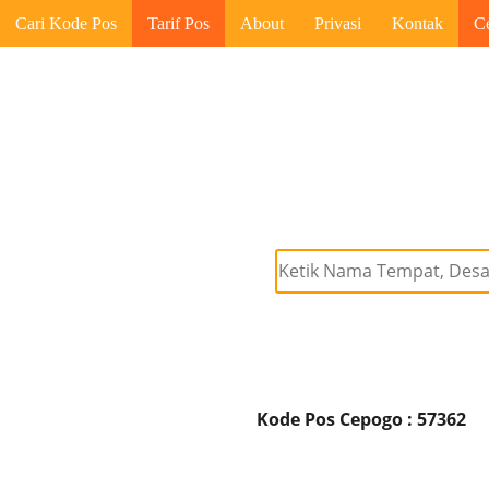
Cari Kode Pos
Tarif Pos
About
Privasi
Kontak
C
Kode Pos Cepogo : 57362