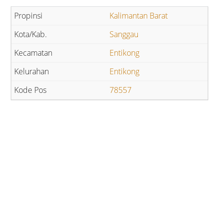
Kalimantan Barat
Sanggau
Entikong
Entikong
78557