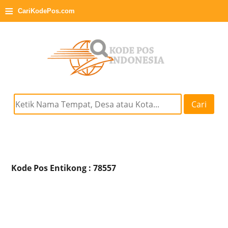
≡
CariKodePos.com
Cari
Kode Pos Entikong : 78557