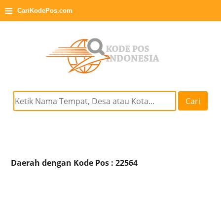
≡
CariKodePos.com
Cari
Daerah dengan Kode Pos : 22564