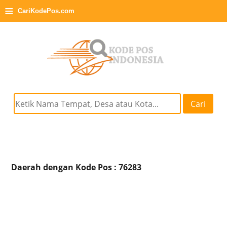
≡
CariKodePos.com
Cari
Daerah dengan Kode Pos : 76283