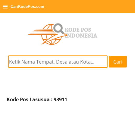
≡
CariKodePos.com
Cari
Kode Pos Lasusua : 93911