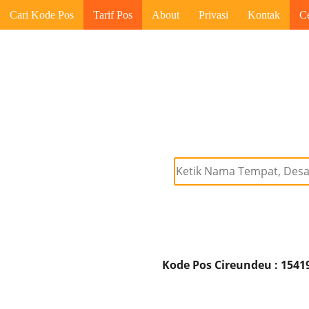
Cari Kode Pos
Tarif Pos
About
Privasi
Kontak
C
Kode Pos Cireundeu : 1541