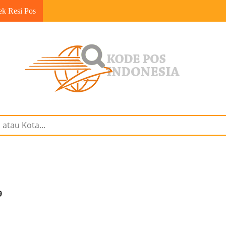
ek Resi Pos
9