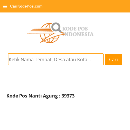
≡
CariKodePos.com
Cari
Kode Pos Nanti Agung : 39373