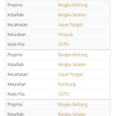
Bangka Belitung
Bangka Selatan
Lepar Pongok
Penutuk
33791
Bangka Belitung
Bangka Selatan
Lepar Pongok
Kumbung
33791
Bangka Belitung
Bangka Selatan