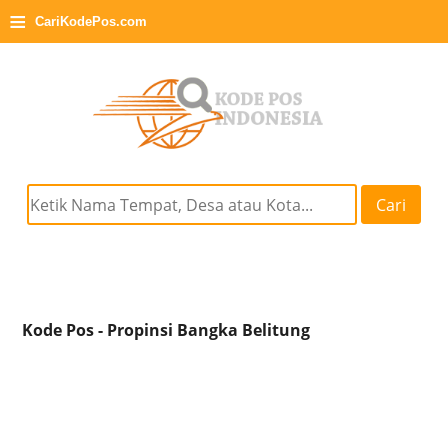
≡
CariKodePos.com
Cari
Kode Pos - Propinsi Bangka Belitung