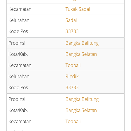
Tukak Sadai
Sadai
33783
Bangka Belitung
Bangka Selatan
Toboali
Rindik
33783
Bangka Belitung
Bangka Selatan
Toboali