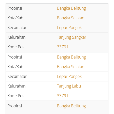
Bangka Belitung
Bangka Selatan
Lepar Pongok
Tanjung Sangkar
33791
Bangka Belitung
Bangka Selatan
Lepar Pongok
Tanjung Labu
33791
Bangka Belitung