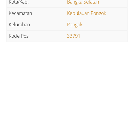
Bangka Selatan
Kepulauan Pongok
Pongok
33791