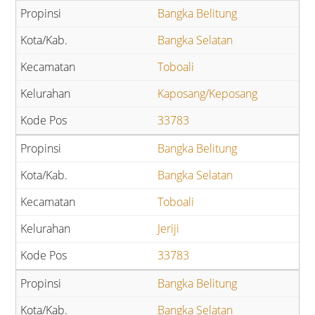
Bangka Belitung
Bangka Selatan
Toboali
Kaposang/Keposang
33783
Bangka Belitung
Bangka Selatan
Toboali
Jeriji
33783
Bangka Belitung
Bangka Selatan