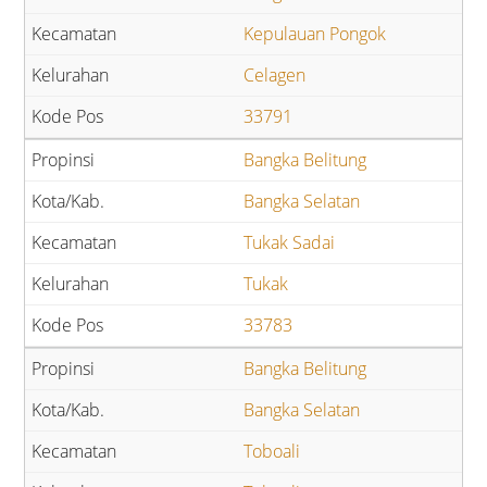
Kepulauan Pongok
Celagen
33791
Bangka Belitung
Bangka Selatan
Tukak Sadai
Tukak
33783
Bangka Belitung
Bangka Selatan
Toboali