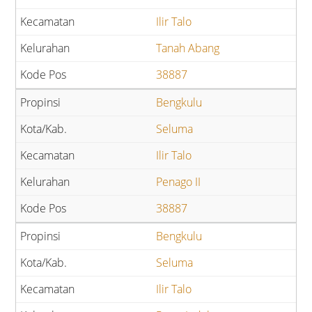
Ilir Talo
Tanah Abang
38887
Bengkulu
Seluma
Ilir Talo
Penago II
38887
Bengkulu
Seluma
Ilir Talo