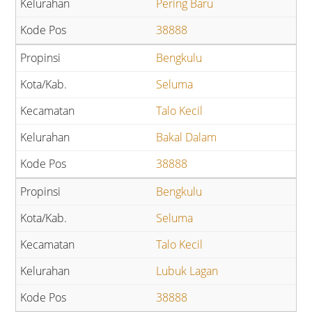
Pering Baru
38888
Bengkulu
Seluma
Talo Kecil
Bakal Dalam
38888
Bengkulu
Seluma
Talo Kecil
Lubuk Lagan
38888