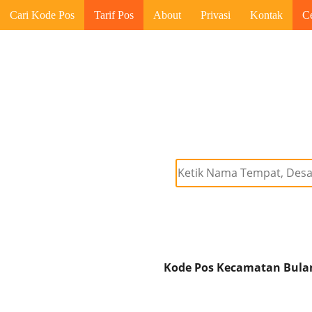
Cari Kode Pos
Tarif Pos
About
Privasi
Kontak
C
Kode Pos Kecamatan Bulang