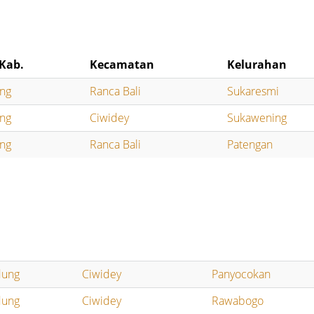
Kab.
Kecamatan
Kelurahan
ng
Ranca Bali
Sukaresmi
ng
Ciwidey
Sukawening
ng
Ranca Bali
Patengan
dung
Ciwidey
Panyocokan
dung
Ciwidey
Rawabogo