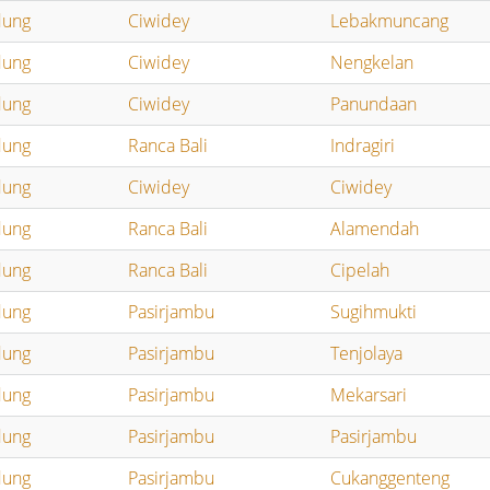
dung
Ciwidey
Lebakmuncang
dung
Ciwidey
Nengkelan
dung
Ciwidey
Panundaan
dung
Ranca Bali
Indragiri
dung
Ciwidey
Ciwidey
dung
Ranca Bali
Alamendah
dung
Ranca Bali
Cipelah
dung
Pasirjambu
Sugihmukti
dung
Pasirjambu
Tenjolaya
dung
Pasirjambu
Mekarsari
dung
Pasirjambu
Pasirjambu
dung
Pasirjambu
Cukanggenteng