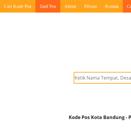
Cari Kode Pos
Tarif Pos
About
Privasi
Kontak
C
Kode Pos Kota Bandung - P