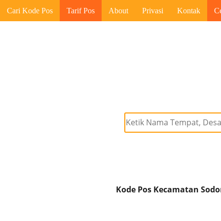
Cari Kode Pos
Tarif Pos
About
Privasi
Kontak
C
Kode Pos Kecamatan Sodong