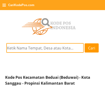
≡
CariKodePos.com
Cari
Kode Pos Kecamatan Beduai (Beduwai) - Kota
Sanggau - Propinsi Kalimantan Barat