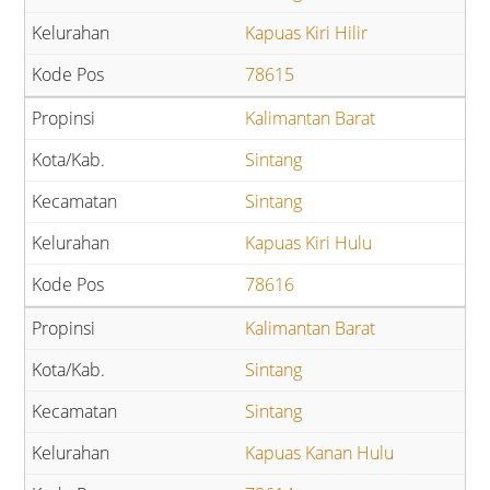
Kapuas Kiri Hilir
78615
Kalimantan Barat
Sintang
Sintang
Kapuas Kiri Hulu
78616
Kalimantan Barat
Sintang
Sintang
Kapuas Kanan Hulu