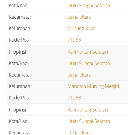
Hulu Sungai Selatan
Daha Utara
Murung Raya
71253
Kalimantan Selatan
Hulu Sungai Selatan
Daha Utara
Mandala Murung Mesjid
71253
Kalimantan Selatan
Hulu Sungai Selatan
Daha Utara