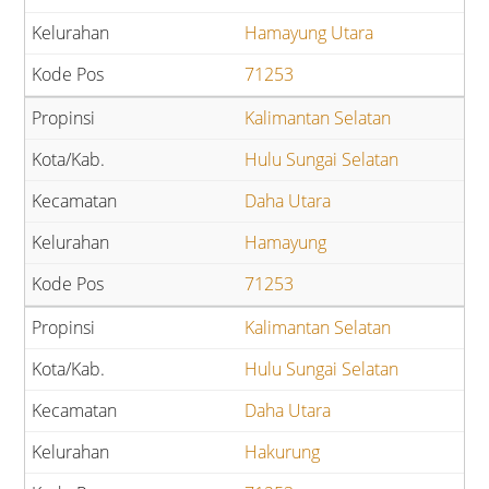
Hamayung Utara
71253
Kalimantan Selatan
Hulu Sungai Selatan
Daha Utara
Hamayung
71253
Kalimantan Selatan
Hulu Sungai Selatan
Daha Utara
Hakurung