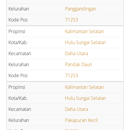
Panggandingan
71253
Kalimantan Selatan
Hulu Sungai Selatan
Daha Utara
Pandak Daun
71253
Kalimantan Selatan
Hulu Sungai Selatan
Daha Utara
Pakapuran Kecil