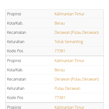
Kalimantan Timur
Berau
Derawan (Pulau Derawan)
Teluk Semanting
77381
Kalimantan Timur
Berau
Derawan (Pulau Derawan)
Pulau Derawan
77381
Kalimantan Timur