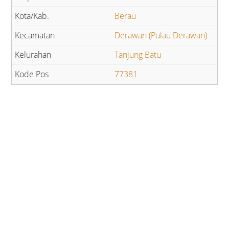
Berau
Derawan (Pulau Derawan)
Tanjung Batu
77381