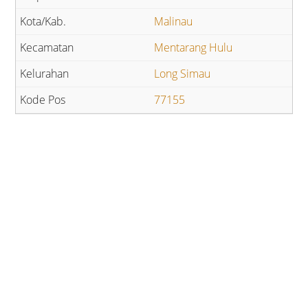
Malinau
Mentarang Hulu
Long Simau
77155