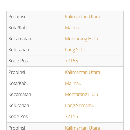
Kalimantan Utara
Malinau
Mentarang Hulu
Long Sulit
77155
Kalimantan Utara
Malinau
Mentarang Hulu
Long Semamu
77155
Kalimantan Utara