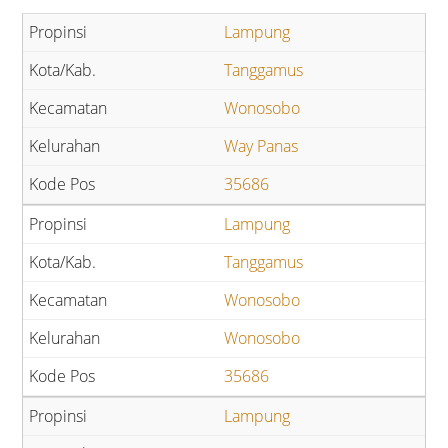
Lampung
Tanggamus
Wonosobo
Way Panas
35686
Lampung
Tanggamus
Wonosobo
Wonosobo
35686
Lampung