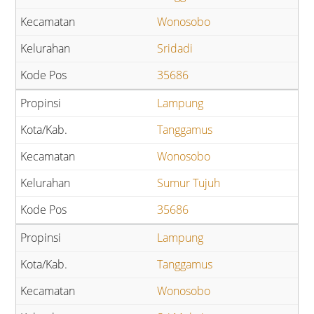
Wonosobo
Sridadi
35686
Lampung
Tanggamus
Wonosobo
Sumur Tujuh
35686
Lampung
Tanggamus
Wonosobo