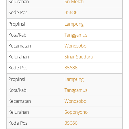
Sri Melati
35686
Lampung
Tanggamus
Wonosobo
Sinar Saudara
35686
Lampung
Tanggamus
Wonosobo
Soponyono
35686