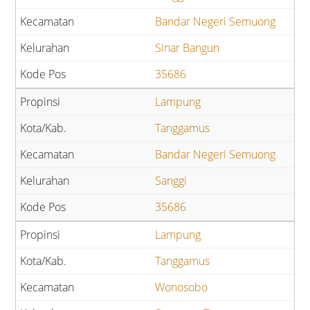
Bandar Negeri Semuong
Sinar Bangun
35686
Lampung
Tanggamus
Bandar Negeri Semuong
Sanggi
35686
Lampung
Tanggamus
Wonosobo