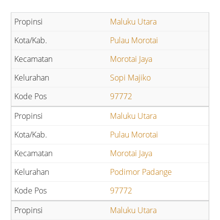
Maluku Utara
Pulau Morotai
Morotai Jaya
Sopi Majiko
97772
Maluku Utara
Pulau Morotai
Morotai Jaya
Podimor Padange
97772
Maluku Utara