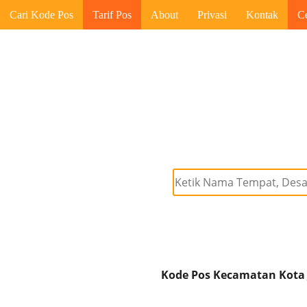
Cari Kode Pos
Tarif Pos
About
Privasi
Kontak
C
Kode Pos Kecamatan Kota 