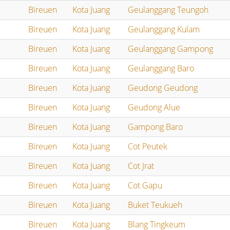
Bireuen
Kota Juang
Geulanggang Teungoh
Bireuen
Kota Juang
Geulanggang Kulam
Bireuen
Kota Juang
Geulanggang Gampong
Bireuen
Kota Juang
Geulanggang Baro
Bireuen
Kota Juang
Geudong Geudong
Bireuen
Kota Juang
Geudong Alue
Bireuen
Kota Juang
Gampong Baro
Bireuen
Kota Juang
Cot Peutek
Bireuen
Kota Juang
Cot Jrat
Bireuen
Kota Juang
Cot Gapu
Bireuen
Kota Juang
Buket Teukueh
Bireuen
Kota Juang
Blang Tingkeum