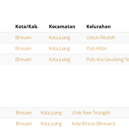
Kota/Kab.
Kecamatan
Kelurahan
Bireuen
Kota Juang
Uteun Reutoh
Bireuen
Kota Juang
Pulo Kiton
Bireuen
Kota Juang
Pulo Ara Geudong T
Bireuen
Kota Juang
Lhok Awe Teungoh
Bireuen
Kota Juang
Kota Bireun (Bireuen)