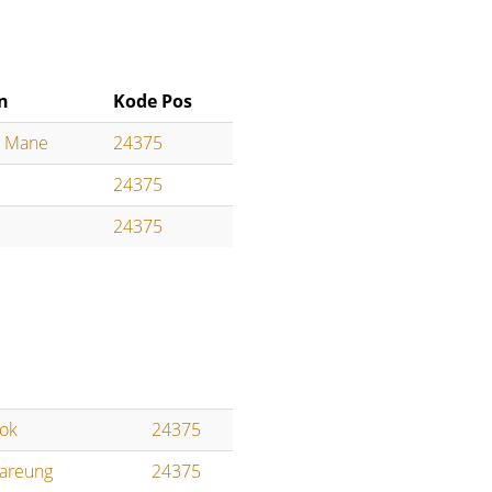
n
Kode Pos
g Mane
24375
24375
24375
ok
24375
areung
24375