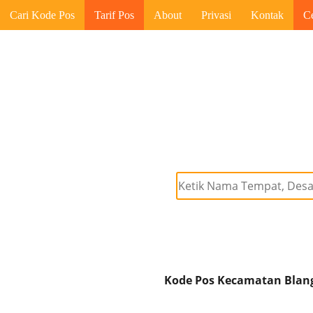
Cari Kode Pos
Tarif Pos
About
Privasi
Kontak
C
Kode Pos Kecamatan Blang