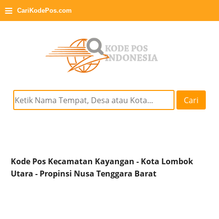
≡
CariKodePos.com
Cari
Kode Pos Kecamatan Kayangan - Kota Lombok
Utara - Propinsi Nusa Tenggara Barat