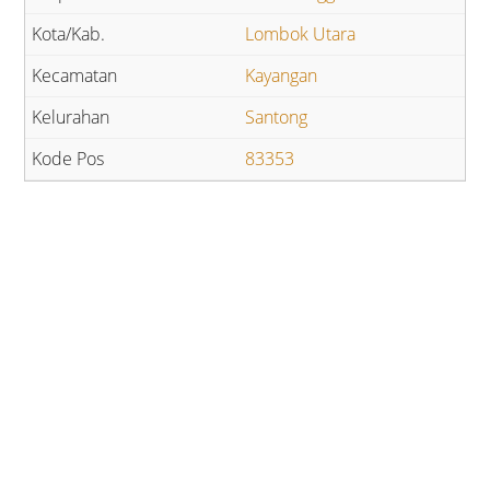
Lombok Utara
Kayangan
Santong
83353