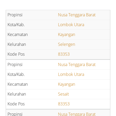
Nusa Tenggara Barat
Lombok Utara
Kayangan
Selengen
83353
Nusa Tenggara Barat
Lombok Utara
Kayangan
Sesait
83353
Nusa Tenggara Barat