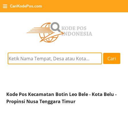
≡
CariKodePos.com
Cari
Kode Pos Kecamatan Botin Leo Bele - Kota Belu -
Propinsi Nusa Tenggara Timur