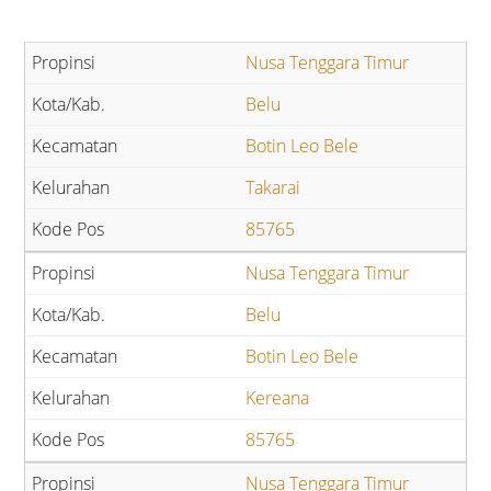
Nusa Tenggara Timur
Belu
Botin Leo Bele
Takarai
85765
Nusa Tenggara Timur
Belu
Botin Leo Bele
Kereana
85765
Nusa Tenggara Timur