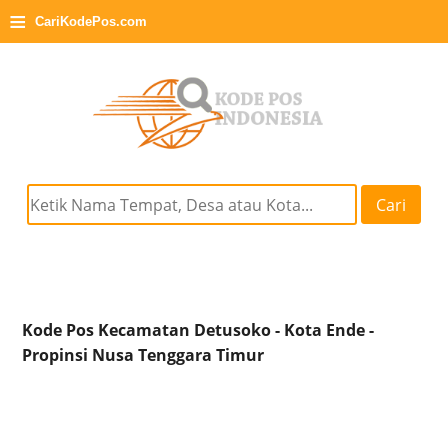
≡
CariKodePos.com
Cari
Kode Pos Kecamatan Detusoko - Kota Ende -
Propinsi Nusa Tenggara Timur