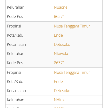
Nuaone
86371
Nusa Tenggara Timur
Ende
Detusoko
Niowula
86371
Nusa Tenggara Timur
Ende
Detusoko
Ndito