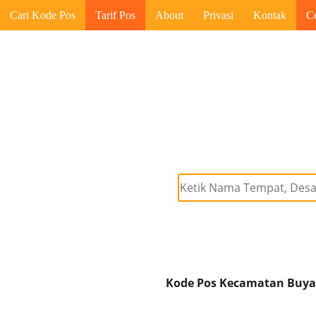
Cari Kode Pos
Tarif Pos
About
Privasi
Kontak
C
Kode Pos Kecamatan Buyasu