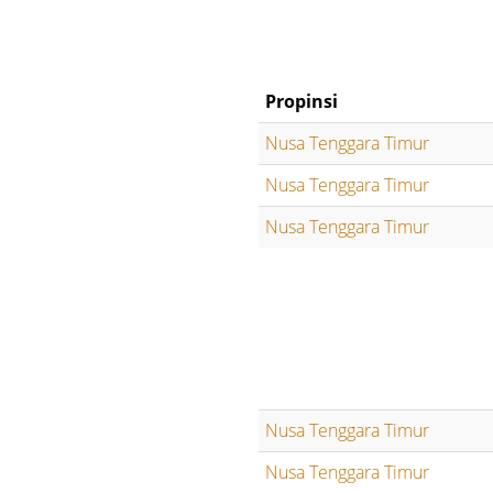
Propinsi
Nusa Tenggara Timur
Nusa Tenggara Timur
Nusa Tenggara Timur
Nusa Tenggara Timur
Nusa Tenggara Timur