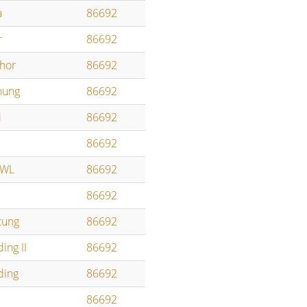
a
86692
r
86692
hor
86692
hung
86692
i
86692
86692
 WL
86692
86692
tung
86692
ing II
86692
ding
86692
86692