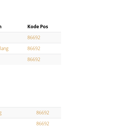
n
Kode Pos
86692
lang
86692
86692
g
86692
86692