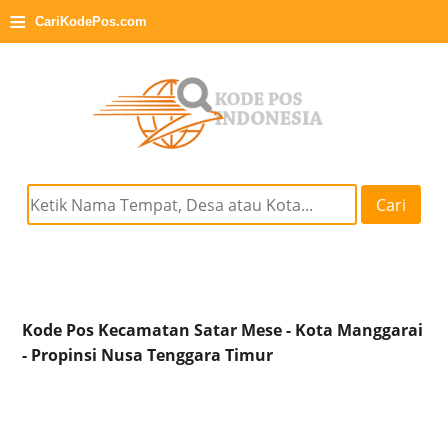
≡
CariKodePos.com
Cari
Kode Pos Kecamatan Satar Mese - Kota Manggarai
- Propinsi Nusa Tenggara Timur