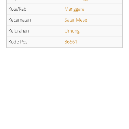
Manggarai
Satar Mese
Umung
86561