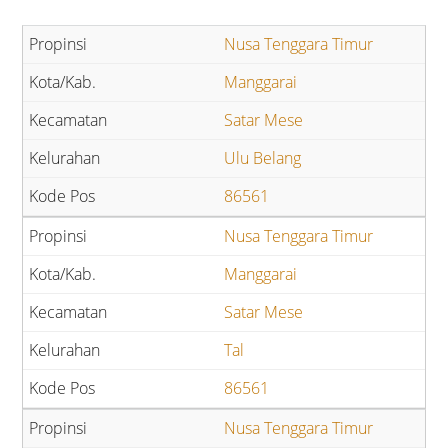
Nusa Tenggara Timur
Manggarai
Satar Mese
Ulu Belang
86561
Nusa Tenggara Timur
Manggarai
Satar Mese
Tal
86561
Nusa Tenggara Timur