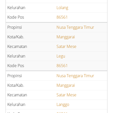
Lolang
86561
Nusa Tenggara Timur
Manggarai
Satar Mese
Legu
86561
Nusa Tenggara Timur
Manggarai
Satar Mese
Langgo