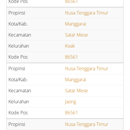
86561
Nusa Tenggara Timur
Manggarai
Satar Mese
Koak
86561
Nusa Tenggara Timur
Manggarai
Satar Mese
Jaong
86561
Nusa Tenggara Timur