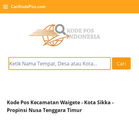
≡
CariKodePos.com
Cari
Kode Pos Kecamatan Waigete - Kota Sikka -
Propinsi Nusa Tenggara Timur