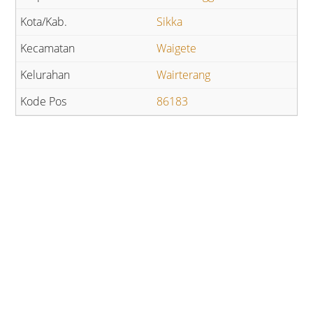
Sikka
Waigete
Wairterang
86183