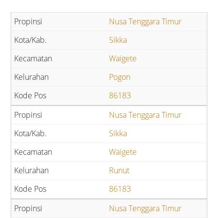
Nusa Tenggara Timur
Sikka
Waigete
Pogon
86183
Nusa Tenggara Timur
Sikka
Waigete
Runut
86183
Nusa Tenggara Timur