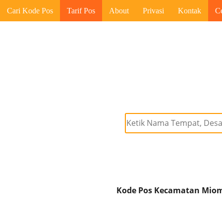
Cari Kode Pos
Tarif Pos
About
Privasi
Kontak
C
Kode Pos Kecamatan Mioma