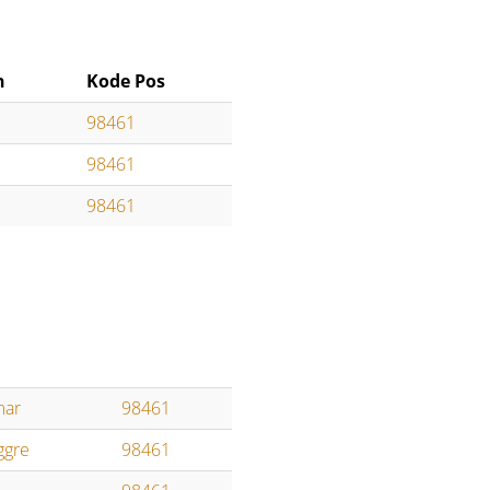
n
Kode Pos
98461
98461
98461
mar
98461
ggre
98461