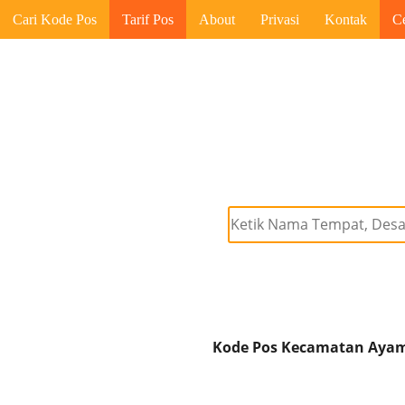
Cari Kode Pos
Tarif Pos
About
Privasi
Kontak
C
Kode Pos Kecamatan Ayamar