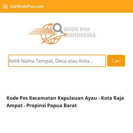
≡
CariKodePos.com
Cari
Kode Pos Kecamatan Kepulauan Ayau - Kota Raja
Ampat - Propinsi Papua Barat