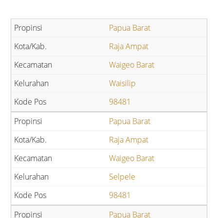
Papua Barat
Raja Ampat
Waigeo Barat
Waisilip
98481
Papua Barat
Raja Ampat
Waigeo Barat
Selpele
98481
Papua Barat