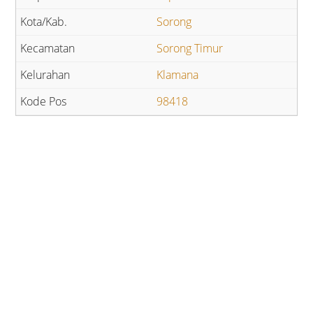
Sorong
Sorong Timur
Klamana
98418