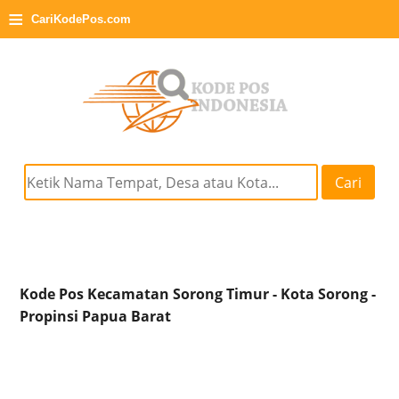
≡
CariKodePos.com
Cari
Kode Pos Kecamatan Sorong Timur - Kota Sorong -
Propinsi Papua Barat