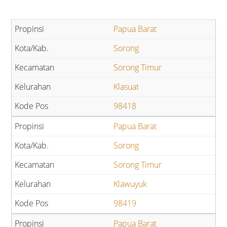
Papua Barat
Sorong
Sorong Timur
Klasuat
98418
Papua Barat
Sorong
Sorong Timur
Klawuyuk
98419
Papua Barat