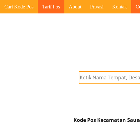
Cari Kode Pos
Tarif Pos
About
Privasi
Kontak
C
Kode Pos Kecamatan Sausa