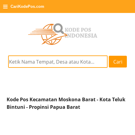
≡
CariKodePos.com
Cari
Kode Pos Kecamatan Moskona Barat - Kota Teluk
Bintuni - Propinsi Papua Barat