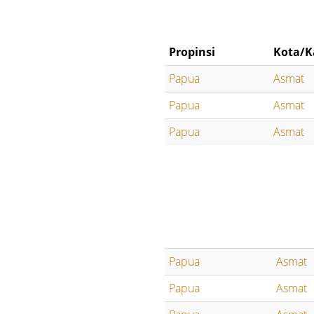
Propinsi
Kota/K
Papua
Asmat
Papua
Asmat
Papua
Asmat
Papua
Asmat
Papua
Asmat