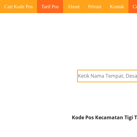
Cari Kode Pos
Tarif Pos
About
Privasi
Kontak
C
Kode Pos Kecamatan Tigi Ti