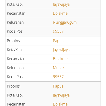
Jayawijaya
Bolakme
Nunggarugum
99557
Papua
Jayawijaya
Bolakme
Munak
99557
Papua
Jayawijaya
Bolakme