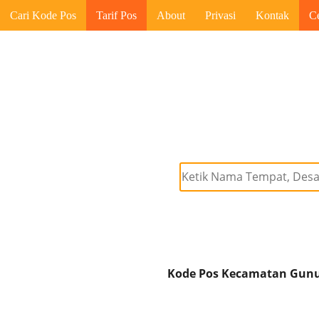
Cari Kode Pos
Tarif Pos
About
Privasi
Kontak
C
Kode Pos Kecamatan Gunung