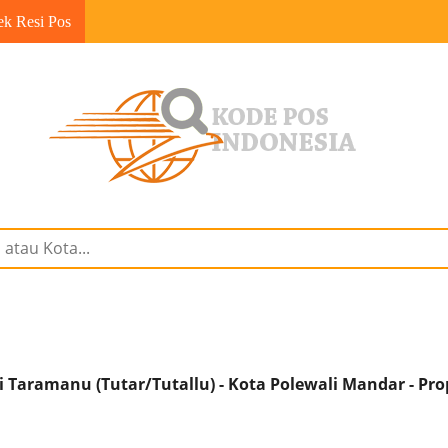
ek Resi Pos
Taramanu (Tutar/Tutallu) - Kota Polewali Mandar - Pro