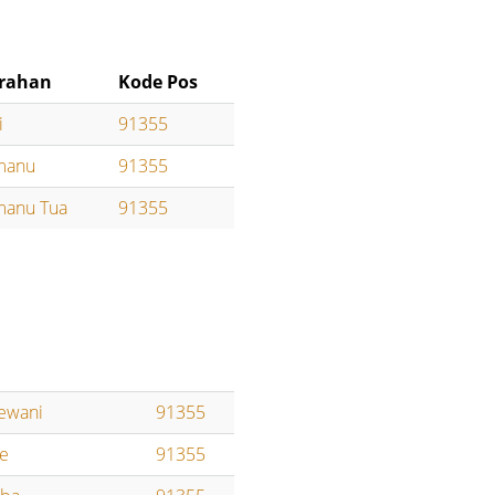
rahan
Kode Pos
i
91355
manu
91355
manu Tua
91355
lewani
91355
te
91355