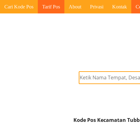
Cari Kode Pos
Tarif Pos
About
Privasi
Kontak
C
Kode Pos Kecamatan Tubbi 