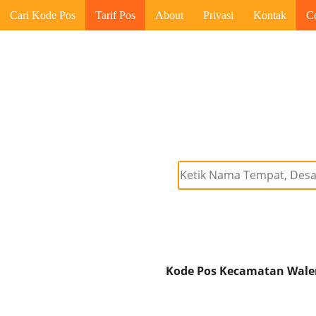
Cari Kode Pos
Tarif Pos
About
Privasi
Kontak
C
Kode Pos Kecamatan Walenr