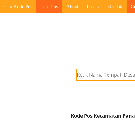
Cari Kode Pos
Tarif Pos
About
Privasi
Kontak
C
Kode Pos Kecamatan Panak