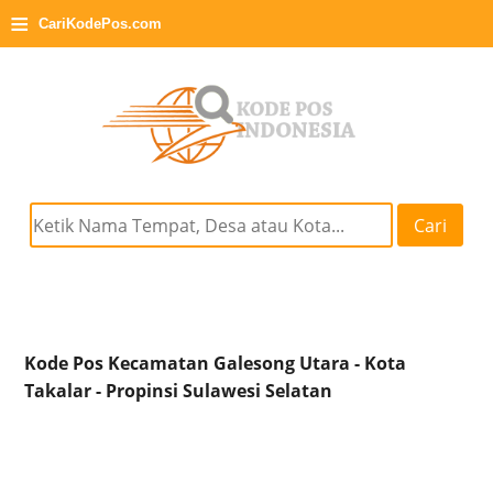
≡
CariKodePos.com
Cari
Kode Pos Kecamatan Galesong Utara - Kota
Takalar - Propinsi Sulawesi Selatan