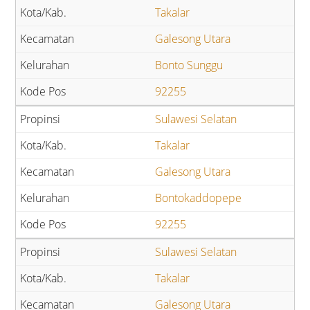
Takalar
Galesong Utara
Bonto Sunggu
92255
Sulawesi Selatan
Takalar
Galesong Utara
Bontokaddopepe
92255
Sulawesi Selatan
Takalar
Galesong Utara