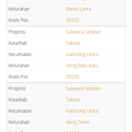
Bonto Lanra
92255
Sulawesi Selatan
Takalar
Galesong Utara
Aeng Batu-Batu
92255
Sulawesi Selatan
Takalar
Galesong Utara
Aeng Towa