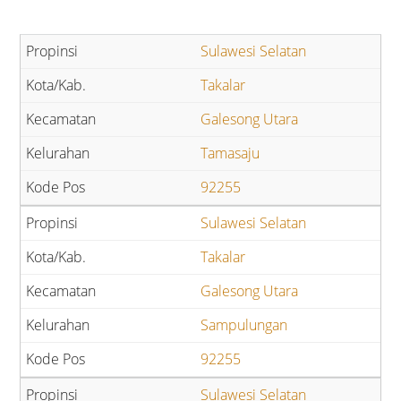
Sulawesi Selatan
Takalar
Galesong Utara
Tamasaju
92255
Sulawesi Selatan
Takalar
Galesong Utara
Sampulungan
92255
Sulawesi Selatan