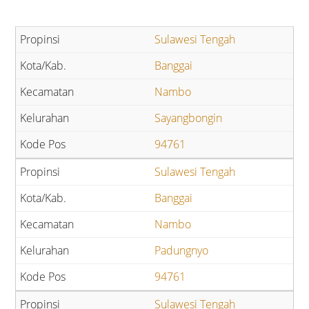
Sulawesi Tengah
Banggai
Nambo
Sayangbongin
94761
Sulawesi Tengah
Banggai
Nambo
Padungnyo
94761
Sulawesi Tengah