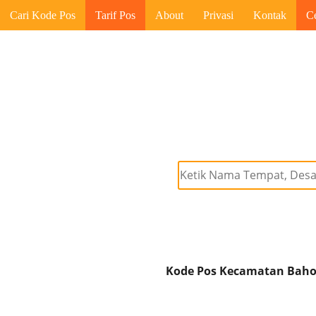
Cari Kode Pos
Tarif Pos
About
Privasi
Kontak
C
Kode Pos Kecamatan Bahod