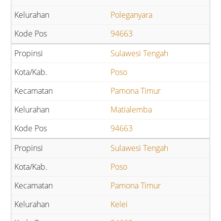
Poleganyara
94663
Sulawesi Tengah
Poso
Pamona Timur
Matialemba
94663
Sulawesi Tengah
Poso
Pamona Timur
Kelei