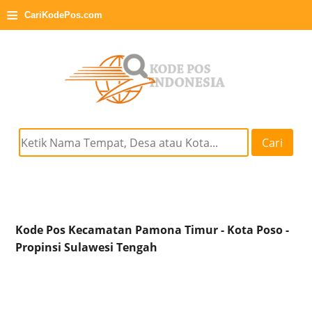
≡
CariKodePos.com
Cari
Kode Pos Kecamatan Pamona Timur - Kota Poso -
Propinsi Sulawesi Tengah