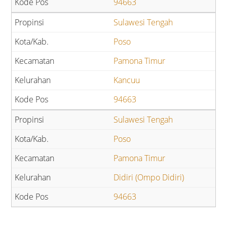
94663
Sulawesi Tengah
Poso
Pamona Timur
Kancuu
94663
Sulawesi Tengah
Poso
Pamona Timur
Didiri (Ompo Didiri)
94663