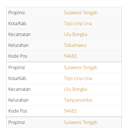
Sulawesi Tengah
Tojo Una-Una
Ulu Bongka
Tobamawu
94682
Sulawesi Tengah
Tojo Una-Una
Ulu Bongka
Tampanombo
94682
Sulawesi Tengah