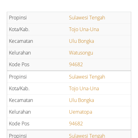
Sulawesi Tengah
Tojo Una-Una
Ulu Bongka
Watusongu
94682
Sulawesi Tengah
Tojo Una-Una
Ulu Bongka
Uematopa
94682
Sulawesi Tengah