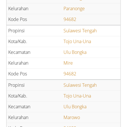
Paranonge
94682
Sulawesi Tengah
Tojo Una-Una
Ulu Bongka
Mire
94682
Sulawesi Tengah
Tojo Una-Una
Ulu Bongka
Marowo