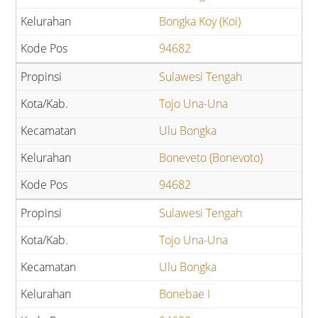
Bongka Koy (Koi)
94682
Sulawesi Tengah
Tojo Una-Una
Ulu Bongka
Boneveto (Bonevoto)
94682
Sulawesi Tengah
Tojo Una-Una
Ulu Bongka
Bonebae I