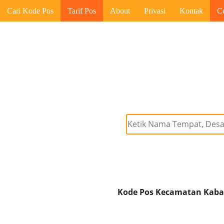
Cari Kode Pos
Tarif Pos
About
Privasi
Kontak
C
Kode Pos Kecamatan Kabae