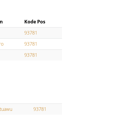
an
Kode Pos
93781
ro
93781
93781
tuawu
93781