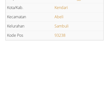
Kendari
Abeli
Sambuli
93238