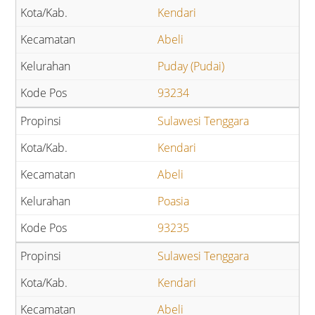
Kendari
Abeli
Puday (Pudai)
93234
Sulawesi Tenggara
Kendari
Abeli
Poasia
93235
Sulawesi Tenggara
Kendari
Abeli