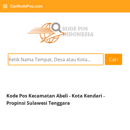
≡
CariKodePos.com
Cari
Kode Pos Kecamatan Abeli - Kota Kendari -
Propinsi Sulawesi Tenggara