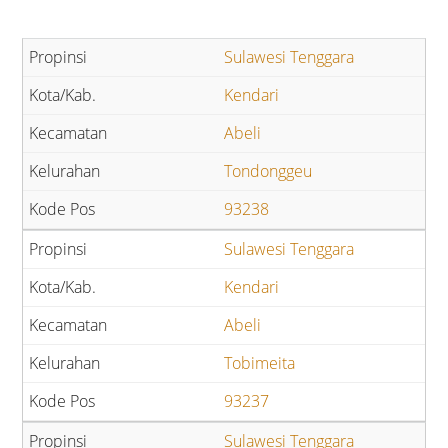
Sulawesi Tenggara
Kendari
Abeli
Tondonggeu
93238
Sulawesi Tenggara
Kendari
Abeli
Tobimeita
93237
Sulawesi Tenggara